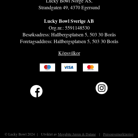
Lucky Bowl Norge AS,
Strandgaten 49, 4370 Egersund
Lucky Bowl Sverige AB​
Org.nr.: 5591148530​
Besøksadress: Hallbergsplatsen 5, 503 30 Borås​
Foretagsaddress: Hallbergsplatsen 5, 503 30 Borås
Köpsvilkor
© Lucky Bowl 2024 | Utviklet av
Megabite Jæren & Dalane
|
Personvernerklæring