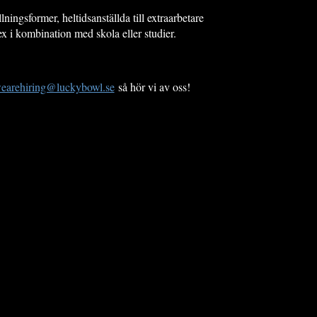
lningsformer, heltidsanställda till extraarbetare
ex i kombination med skola eller studier.
earehiring@luckybowl.se
så hör vi av oss!