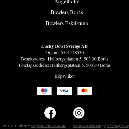
Ängelholm
Bowlers Borås
Bowlers Eskilstuna
Lucky Bowl Sverige AB​
Org.nr.: 5591148530​
Besøksadress: Hallbergsplatsen 5, 503 30 Borås​
Foretagsaddress: Hallbergsplatsen 5, 503 30 Borås
Köpsvilkor
l 2024 | Utviklet av
Megabite Jæren & Dalane
|
Personvernerklæring
og
informasjonskap