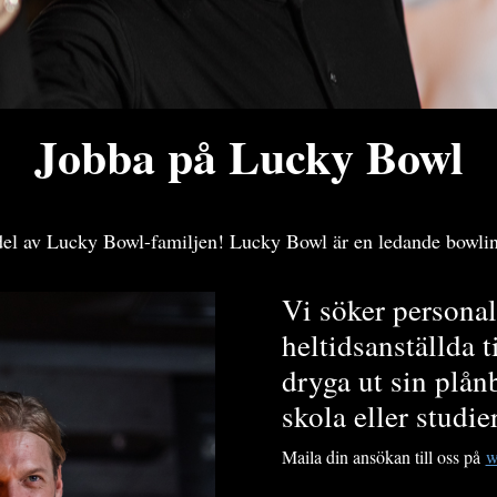
Jobba på Lucky Bowl
del av Lucky Bowl-familjen! Lucky Bowl är en ledande bowli
Vi söker personal
heltidsanställda t
dryga ut sin plå
skola eller studier
Maila din ansökan till oss på
w