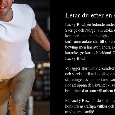
Letar du efter e
Lucky Bowl, en ledande underh
Sverige och Norge, vill utöka
kommer du att ha möjlighet att
små sammankomster till stora e
bowling men har även andra akti
karaoke, go kart och lekland. 
Lucky Bowl!
Vi lägger stor vikt vid kundserv
och serviceinriktade kollegor s
stämningen och atmosfären som
För att uppnå den kvalitet vi vil
bra människor som vill arbeta i
På Lucky Bowl får du snabbt an
konkurrenskraftiga villkor och
trevlig arbetsmiljö.