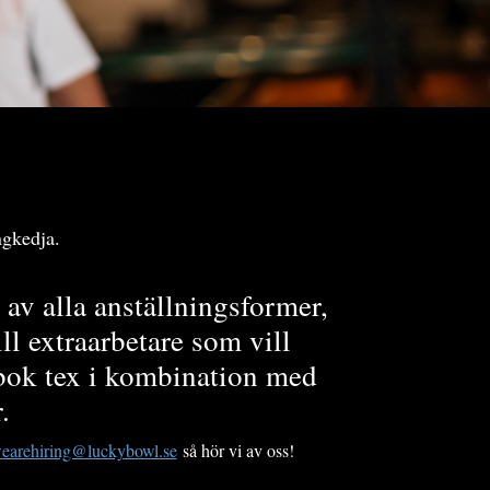
ngkedja.
 av alla anställningsformer,
ill extraarbetare som vill
nbok tex i kombination med
.
earehiring@luckybowl.se
så hör vi av oss!