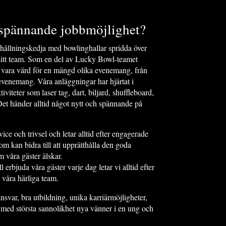
n spännande jobbmöjlighet?
ållningskedja med bowlinghallar spridda över
 sitt team. Som en del av Lucky Bowl-teamet
 vara värd för en mängd olika evenemang, från
venemang. Våra anläggningar har hjärtat i
viteter som laser tag, dart, biljard, shuffleboard,
Det händer alltid något nytt och spännande på
ice och trivsel och letar alltid efter engagerade
om kan bidra till att upprätthålla den goda
 våra gäster älskar.
l erbjuda våra gäster varje dag letar vi alltid efter
 våra härliga team.
svar, bra utbildning, unika karriärmöjligheter,
 med största sannolikhet nya vänner i en ung och