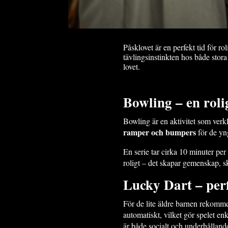
Påsklovet är en perfekt tid för ro
tävlingsinstinkten hos både stora
lovet.
Bowling – en rolig
Bowling är en aktivitet som verk
ramper och
bumpers
för de yn
En serie tar cirka 10 minuter per
roligt – det skapar gemenskap, sk
Lucky Dart – perf
För de lite äldre barnen rekomm
automatiskt, vilket gör spelet en
är både socialt och underhålland