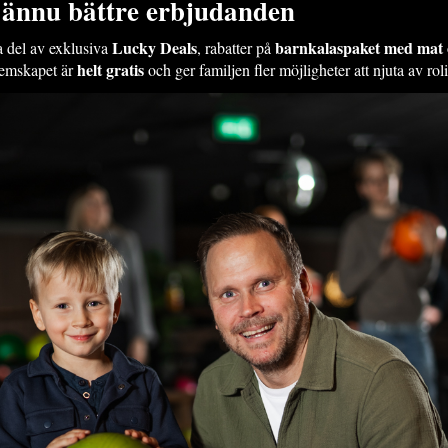
 ännu bättre erbjudanden
Lucky Deals
barnkalas
paket med mat o
a del av exklusiva
, rabatter på
helt gratis
dlemskapet är
och ger familjen fler möjligheter att njuta av rol