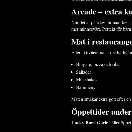
Ar
c
ade – extra ku
När det är påsklov får man lov att
mer minnesvärt. Perfekt för barn
Mat i restaurang
Efter aktiviteterna är det härligt 
Burgare, pizza och ribs
Sallader
Milkshakes
Barnmeny
Maten smakar extra gott efter e
Öppettider under
Lucky Bowl Gävle
håller öppet