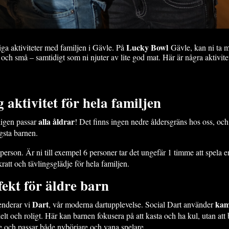
Lucky Bowl
liga aktiviteter med familjen i Gävle. På
Gävle, kan ni ta m
 och små – samtidigt som ni njuter av lite god mat. Här är några aktivit
 aktivitet för hela familjen
alla åldrar
ligen passar
! Det finns ingen nedre åldersgräns hos oss, oc
gsta barnen.
 person. Är ni till exempel 6 personer tar det ungefär 1 timme att spela e
ratt och tävlingsglädje för hela familjen.
ekt för äldre barn
Dart
kam
enderar vi
, vår moderna dartupplevelse. Social Dart använder
kelt och roligt. Här kan barnen fokusera på att kasta och ha kul, utan at
e och passar både nybörjare och vana spelare.