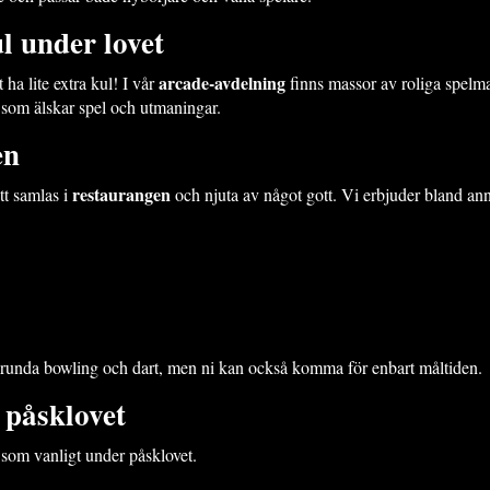
l under lovet
arcade-avdelning
 ha lite extra kul! I vår
finns massor av roliga spelm
 som älskar spel och utmaningar.
en
restaurangen
att samlas i
och njuta av något gott. Vi erbjuder bland ann
n runda bowling och dart, men ni kan också komma för enbart måltiden.
 påsklovet
 som vanligt under påsklovet.