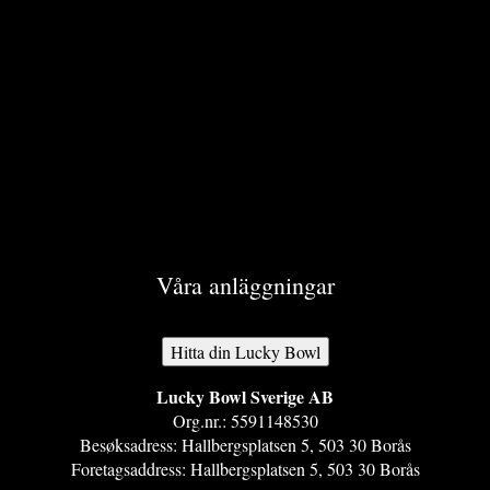
En av anledningarna till att bowling passar perfekt som After
work-aktivitet är att det är roligt för alla – oavsett ålder och
fysiska förmågor. Bowling kräver inte heller speciella kläder
eller utrustning, och de flesta har spelat bowling tidigare,
vilket gör...
Våra anläggningar
Hitta din Lucky Bowl
Lucky Bowl Sverige AB​
Org.nr.: 5591148530​
Besøksadress: Hallbergsplatsen 5, 503 30 Borås​
Foretagsaddress: Hallbergsplatsen 5, 503 30 Borås