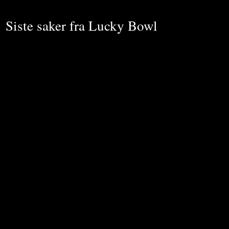
Siste saker fra Lucky Bowl
Tycker du det är svårt att planera en dejt med din partner?
Blir det ofta samma sak – middag eller middag plus film? En
dejt kan innehålla vilken aktivitet som helst, så länge ni
tillbringar tid tillsammans. Det är det enda kravet för att det
ska räknas som en dejt....