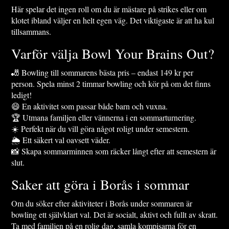
Här spelar det ingen roll om du är mästare på strikes eller om
klotet ibland väljer en helt egen väg. Det viktigaste är att ha kul
tillsammans.
Varför välja Bowl Your Brains Out?
🎳 Bowling till sommarens bästa pris – endast 149 kr per
person. Spela minst 2 timmar bowling och kör på om det finns
ledigt!
😄 En aktivitet som passar både barn och vuxna.
🏆 Utmana familjen eller vännerna i en sommarturnering.
☀️ Perfekt när du vill göra något roligt under semestern.
🌦️ Ett säkert val oavsett väder.
📸 Skapa sommarminnen som räcker långt efter att semestern är
slut.
Saker att göra i Borås i sommar
Om du söker efter aktiviteter i Borås under sommaren är
bowling ett självklart val. Det är socialt, aktivt och fullt av skratt.
Ta med familjen på en rolig dag, samla kompisarna för en