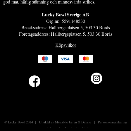
god mat, härlig stämning och minnesvärda strikes.
Lucky Bowl Sverige AB​
Org.nr.: 5591148530​
Besøksadress: Hallbergsplatsen 5, 503 30 Borås​
Foretagsaddress: Hallbergsplatsen 5, 503 30 Borås
Köpsvilkor
© Lucky Bowl 2024 | Utviklet av
Megabite Jæren & Dalane
|
Personvernerklæring
og
informasjonskapsler (cookies)