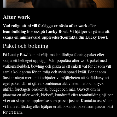
After work
Vad roligt att ni vill förlägga er nästa after work eller
teambuilding hos oss på Lucky Bowl. Vi hjälper er gärna att
skapa en minnesvärd upplevelse!Kontakta din Lucky Bowl.
Paket och bokning
På Lucky Bowl kan ni välja mellan färdiga företagspaket eller
skapa ett helt eget upplägg. Vårt populära after work-paket med
välkomstbubbel, bowling och pizza är ett enkelt val för er som vill
samla kollegorna för en rolig och avslappnad kväll. För er som
önskar något mer unikt erbjuder vi möjligheten att skräddarsy ert
eget paket, där ni själva kombinerar aktiviteter, mat och dryck
utifrån företagets önskemål, budget och mål. Oavsett om ni
planerar en after work, kickoff, kundträff eller teambuilding hjälper
vi er att skapa en upplevelse som passar just er. Kontakta oss så tar
vi fram ett förslag eller hjälper er att boka det paket som passar bäst
för ert team.